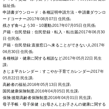
福祉係
)
申請書ダウンロード：各種証明申請方法・申請書ダウンロ
ードコーナー
2017年08月07日
住民係
(
)
残さず食べよう30・10運動
2017年07月05日
住民係
(
)
戸籍・住民登録：住民登録・転入・転出届
2017年06月30
(
日
住民係
)
戸籍・住民登録:直接窓口へ来ることができない人
2017年
(
06月30日
住民係
)
各種検診・健康に関する相談など
2017年05月22日
民生
(
課
)
きじま平カレンダー：すこやか子育てカレンダー
2017年
(
05月22日
民生課
)
高齢者の福祉
2016年05月13日
民生課
(
)
国民健康保険制度
2016年04月05日
民生課
(
)
保険:後期高齢者保険制度
2016年04月01日
民生課
(
)
母子手帳・母子保健（お母さんとお子さんの健康に関する