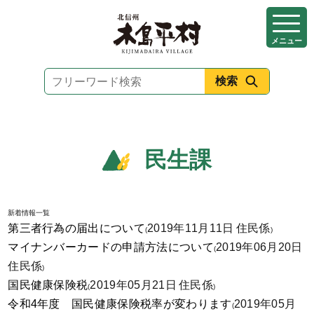
本
文
メニュー
へ
移
動
民生課
新着情報一覧
第三者行為の届出について
2019年11月11日
住民係
(
)
マイナンバーカードの申請方法について
2019年06月20日
(
住民係
)
国民健康保険税
2019年05月21日
住民係
(
)
令和4年度 国民健康保険税率が変わります
2019年05月
(