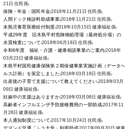
21日
住民係
)
保険・年金：国民年金
2018年11月21日
住民係
(
)
人間ドック検診料助成事業
2018年11月21日
住民係
(
)
未熟児養育医療給付制度
2018年10月15日
健康福祉係
(
)
平成29年度 旧木島平村危険物処理場（最終処分場）の
水質検査について
2018年06月18日
住民係
(
)
令和6年度 福祉・介護・健康相談事業のご案内
2018年
(
03月23日
健康福祉係
)
木島平村国民健康保険第２期保健事業実施計画（データヘ
ルス計画）を策定しました
2018年03月19日
住民係
(
)
出産後の子育て支援について教えてください
2018年03月
(
09日
健康福祉係
)
妊娠中の支援はありますか
2018年03月08日
健康福祉係
(
)
高齢者インフルエンザ予防接種費用の一部助成
2017年11
(
月28日
健康福祉係
)
本人通知制度について
2017年10月24日
住民係
(
)
デマンド交通「ふう太号」利用助成
2017年09月20日
健康
(