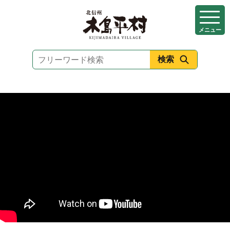
本
文
メニュー
へ
移
動