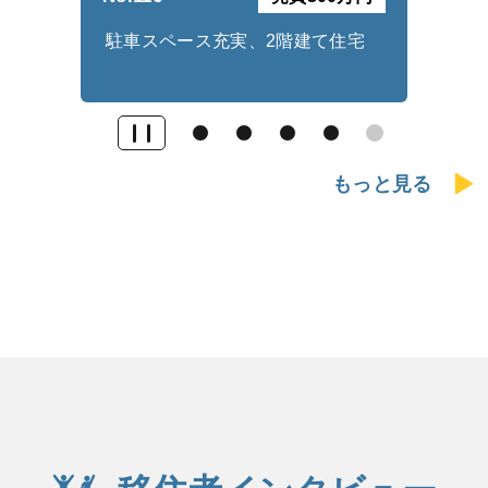
宅
駐車スペース充実、2階建て住宅
商
もっと見る