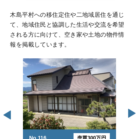
木島平村への移住定住や二地域居住を通じ
て、地域住民と協調した生活や交流を希望
される方に向けて、空き家や土地の物件情
報を掲載しています。
No.116
No
売買300万円