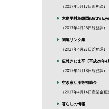
（
2017年5月17日
総務課
）
木島平村鳥瞰図(Bird's Eye 
（
2017年4月28日
総務課
）
関連リンク集
（
2017年4月27日
総務課
）
広報きじま平〔平成29年4
（
2017年4月18日
総務課
）
空き家活用等補助金
（
2017年4月14日
産業企画
暮らしの情報