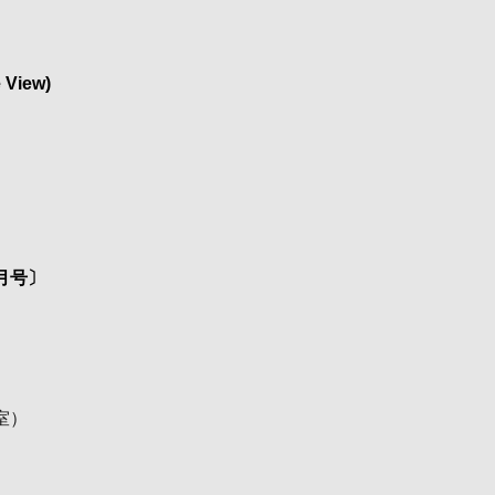
View)
月号〕
室
）