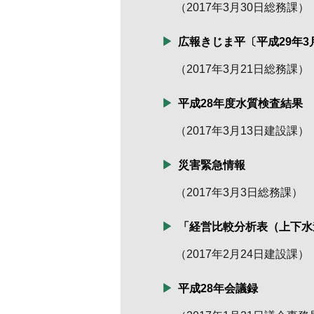
（
2017年3月30日
総務課
）
広報きじま平〔平成29年3
（
2017年3月21日
総務課
）
平成28年度水質検査結果
（
2017年3月13日
建設課
）
災害緊急情報
（
2017年3月3日
総務課
）
「経営比較分析表（上下水
（
2017年2月24日
建設課
）
平成28年会議録