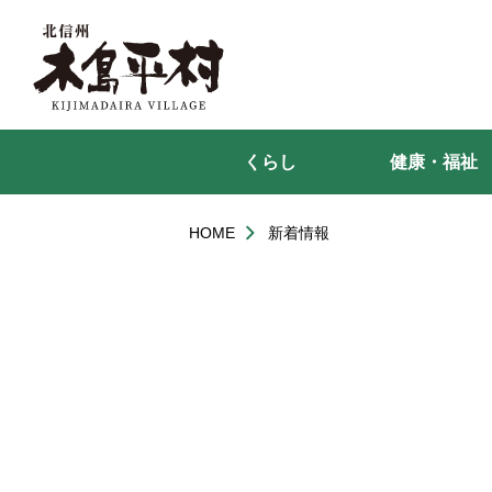
本
文
へ
移
動
くらし
健康・福祉
HOME
新着情報