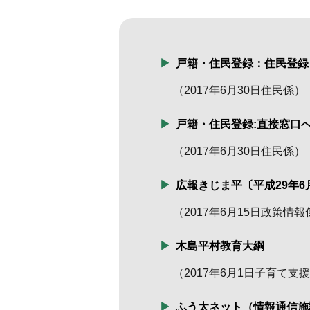
戸籍・住民登録：住民登録
（
2017年6月30日
住民係
）
戸籍・住民登録:直接窓口
（
2017年6月30日
住民係
）
広報きじま平〔平成29年6
（
2017年6月15日
政策情報
木島平村教育大綱
（
2017年6月1日
子育て支援
ふう太ネット（情報通信施