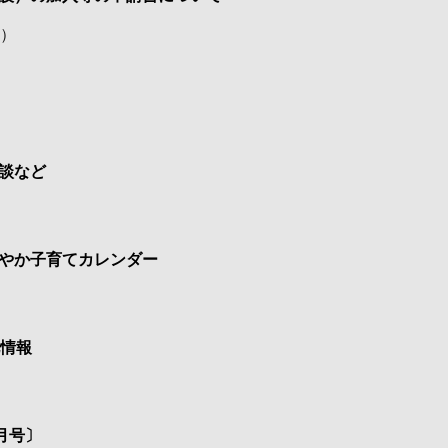
）
談など
やか子育てカレンダー
札情報
月号〕