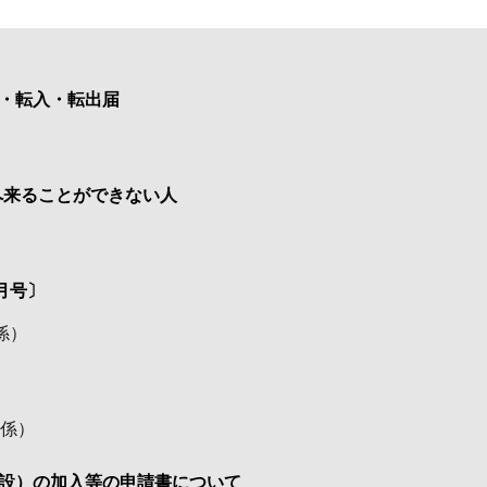
・転入・転出届
へ来ることができない人
月号〕
係
）
係
）
設）の加入等の申請書について