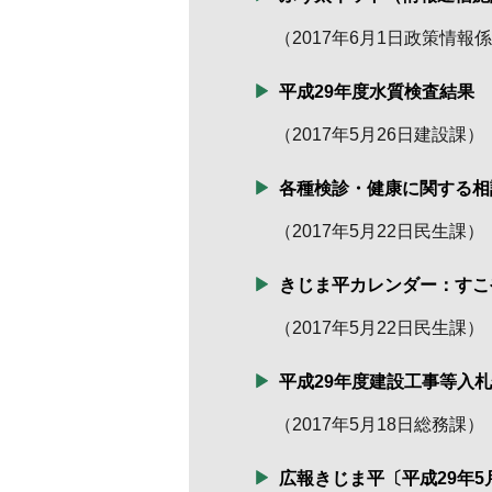
（
2017年6月1日
政策情報係
平成29年度水質検査結果
（
2017年5月26日
建設課
）
各種検診・健康に関する相
（
2017年5月22日
民生課
）
きじま平カレンダー：すこ
（
2017年5月22日
民生課
）
平成29年度建設工事等入
（
2017年5月18日
総務課
）
広報きじま平〔平成29年5