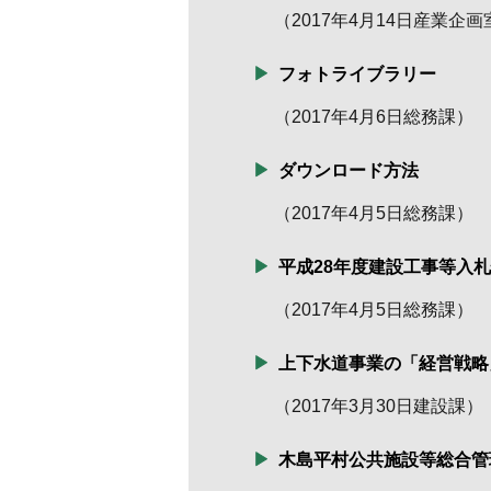
（
2017年4月14日
産業企画
フォトライブラリー
（
2017年4月6日
総務課
）
ダウンロード方法
（
2017年4月5日
総務課
）
平成28年度建設工事等入
（
2017年4月5日
総務課
）
上下水道事業の「経営戦略
（
2017年3月30日
建設課
）
木島平村公共施設等総合管