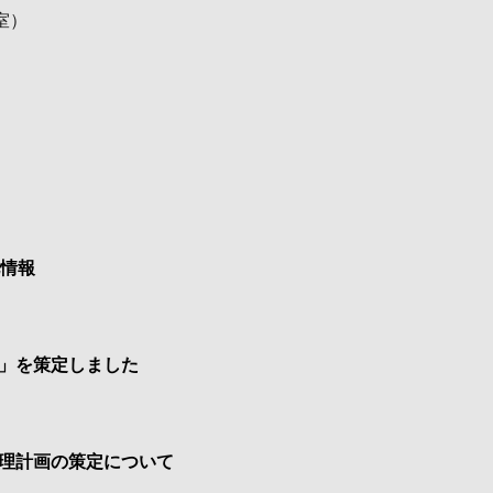
室
）
札情報
」を策定しました
理計画の策定について