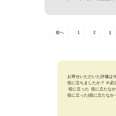
前へ
1
2
||