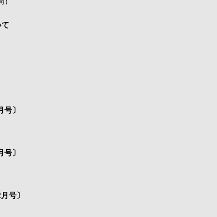
局
）
いて
月号〕
月号〕
2月号〕
）