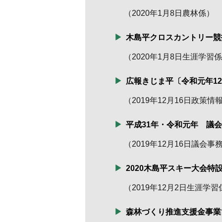
（
2020年1月8日
農林係
）
木島平クロスカントリー競
（
2020年1月8日
生涯学習係
広報きじま平〔令和元年1
（
2019年12月16日
政策情
平成31年・令和元年 議
（
2019年12月16日
議会事
2020木島平スキー大会特
（
2019年12月2日
生涯学習
森林づくり推進支援金事業