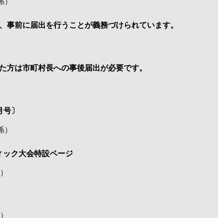
係
）
、事前に届出を行うことが義務づけられています。
た方は市町村長への事後届出が必要です。
月号〕
係
）
ディック大会特設ページ
）
）