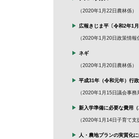
（
2020年1月22日
農林係
）
広報きじま平〔令和2年1
（
2020年1月20日
政策情報
ネギ
（
2020年1月20日
農林係
）
平成31年（令和元年）行
（
2020年1月15日
議会事務
新入学準備に必要な費用（
（
2020年1月14日
子育て支
人・農地プランの実質化に