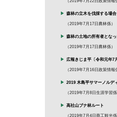
（
2019年7月22日
政策情報
森林の立木を伐採する場合
（
2019年7月17日
農林係
）
森林の土地の所有者となっ
（
2019年7月17日
農林係
）
広報きじま平〔令和元年7
（
2019年7月16日
政策情報
2019 木島平サマーノル
（
2019年7月8日
生涯学習係
高社山ブナ林ルート
（
2019年7月4日
商工観光係