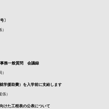
月号〕
係
）
政事務一般質問 会議録
局
）
就学援助費）を入学前に支給します
援係
）
向けた工程表の公表について