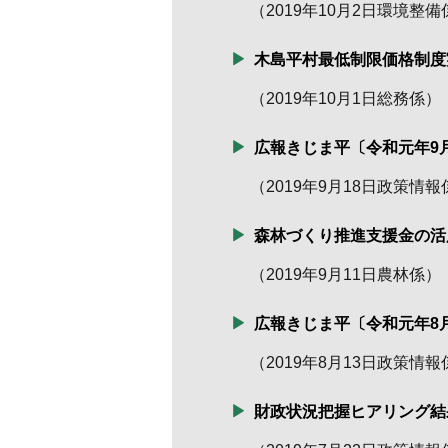
（
2019年10月2日
環境整備
木島平村最低制限価格制度
（
2019年10月1日
総務係
）
広報きじま平〔令和元年9
（
2019年9月18日
政策情報
森林づくり推進支援金の活
（
2019年9月11日
農林係
）
広報きじま平〔令和元年8
（
2019年8月13日
政策情報
財政状況把握ヒアリング結