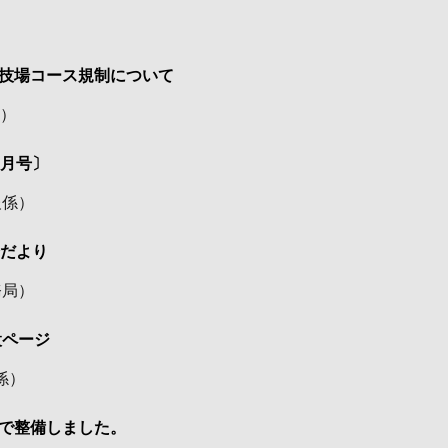
技場コース規制について
）
2月号〕
報係
）
会だより
務局
）
設ページ
係
）
で整備しました。