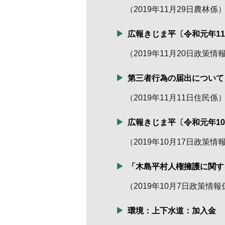
（
2019年11月29日
農林係
広報きじま平〔令和元年1
（
2019年11月20日
政策情
第三者行為の届出について
（
2019年11月11日
住民係
広報きじま平〔令和元年1
（
2019年10月17日
政策情
「木島平村人権擁護に関す
（
2019年10月7日
政策情報
環境：上下水道：加入金