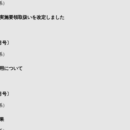
係
）
実施要領取扱いを改定しました
月号〕
係
）
用について
月号〕
係
）
果