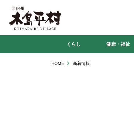
本
文
へ
移
動
くらし
健康・福祉
HOME
新着情報