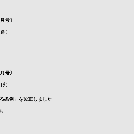
）
1月号〕
報係
）
）
0月号〕
報係
）
る条例」を改正しました
係
）