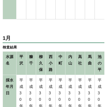
1月
検査結果
水源
平
糠
柳
西
中
内
高
馬
池
名
沢
千
久
小
町
山
社
曲
の
保
路
平
採水
平
平
平
平
平
平
平
平
平
年月
成
成
成
成
成
成
成
成
成
日
3
3
3
3
3
3
3
3
3
0
0
0
0
0
0
0
0
0
年
年
年
年
年
年
年
年
年