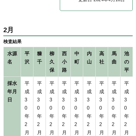
2月
検査結果
水源
平
糠
柳
西
中
内
高
馬
池
名
沢
千
久
小
町
山
社
曲
の
保
路
平
採水
平
平
平
平
平
平
平
平
平
年月
成
成
成
成
成
成
成
成
成
日
3
3
3
3
3
3
3
3
3
0
0
0
0
0
0
0
0
0
年
年
年
年
年
年
年
年
年
2
2
2
2
2
2
2
2
2
月
月
月
月
月
月
月
月
月