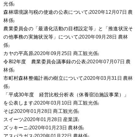
光係
)
森林環境譲与税の使途の公表について
2020年12月07日
農
(
林係
)
農業委員会の「最適化活動の目標設定等」と「推進状況そ
の他事務の実施状況等」について
2020年09月28日
農林
(
係
)
カヤの平高原
2020年09月25日
商工観光係
(
)
令和2年度 農業委員会議事録の公表
2020年07月07日
農
(
林係
)
市町村森林整備計画の樹立について
2020年03月31日
農林
(
係
)
「平成30年度 経営比較分析表（休養宿泊施設事業）」
を公表します
2020年03月10日
商工観光係
(
)
そば
2020年01月28日
商工観光係
(
)
スイーツ
2020年01月28日
産業課
(
)
ズッキーニ
2020年01月23日
農林係
(
)
アスパラガス
2020年01月22日
農林係
(
)