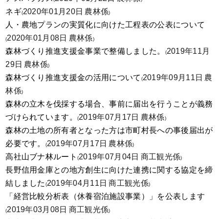
ネギ
2020年01月20日
農林係
(
)
人・農地プランの実質化に向けた工程表の公表について
2020年01月08日
農林係
(
)
森林づくり推進支援金事業で整備しました。
2019年11月
(
29日
農林係
)
森林づくり推進支援金の活用について
2019年09月11日
農
(
林係
)
森林の立木を伐採する場合、事前に届出を行うことが義務
づけられています。
2019年07月17日
農林係
(
)
森林の土地の所有者となった方は市町村長への事後届出が
必要です。
2019年07月17日
農林係
(
)
高社山ブナ林ルート
2019年07月04日
商工観光係
(
)
長野信用金庫との地方創生に向けた連携に関する協定を締
結しました
2019年04月11日
商工観光係
(
)
「経営比較分析表（休養宿泊施設事業）」を公表します
2019年03月08日
商工観光係
(
)