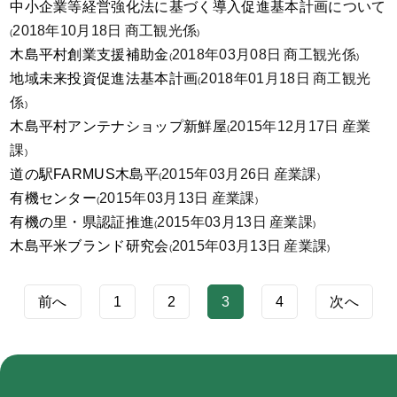
中小企業等経営強化法に基づく導入促進基本計画について
2018年10月18日
商工観光係
(
)
木島平村創業支援補助金
2018年03月08日
商工観光係
(
)
地域未来投資促進法基本計画
2018年01月18日
商工観光
(
係
)
木島平村アンテナショップ新鮮屋
2015年12月17日
産業
(
課
)
道の駅FARMUS木島平
2015年03月26日
産業課
(
)
有機センター
2015年03月13日
産業課
(
)
有機の里・県認証推進
2015年03月13日
産業課
(
)
木島平米ブランド研究会
2015年03月13日
産業課
(
)
前へ
1
2
3
4
次へ