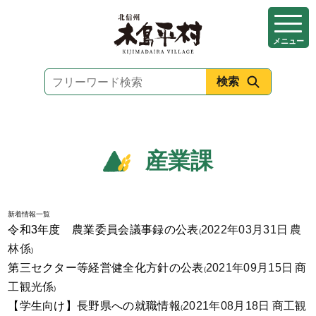
本
文
メニュー
へ
移
動
産業課
新着情報一覧
令和3年度 農業委員会議事録の公表
2022年03月31日
農
(
林係
)
第三セクター等経営健全化方針の公表
2021年09月15日
商
(
工観光係
)
【学生向け】長野県への就職情報
2021年08月18日
商工観
(