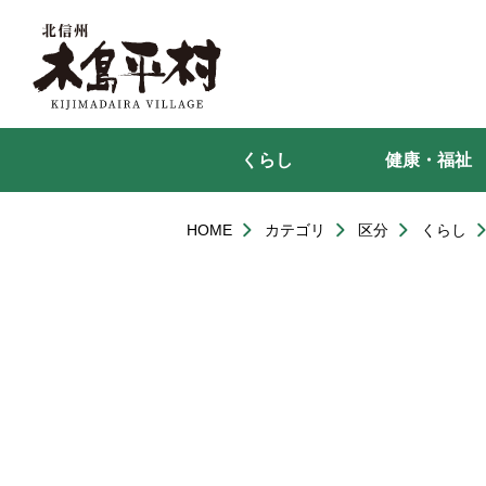
本
文
へ
移
動
くらし
健康・福祉
HOME
カテゴリ
区分
くらし