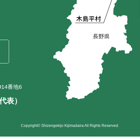
）
14番地6
1（代表）
Copyright© Shizengekijo Kijimadaira All Rights Reserved.