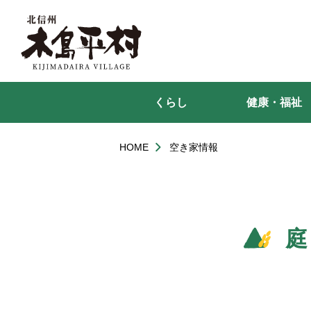
本
文
へ
移
動
くらし
健康・福祉
HOME
空き家情報
庭