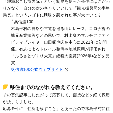
「地域おこし協力隊」という制度を使った移住にはこだわ
りがなく、自分の次のキャリアとして「観光振興局の事務
局長」というシゴトに興味を惹かれた事が大きいです。
＊
奥信濃100
木島平村の自然や古道を巡る山岳レース。コロナ禍の
地元産業振興などの思いで、村出身のマルチアクティ
ビティプレイヤー山田琢也氏を中心に2021年に初開
催。有志によるトレイル整備や地域振興が評価され
「ふるさとづくり大賞」総務大臣賞(2026年)などを受
賞。
奥信濃100公式ウェブサイト
移住までのながれを教えてください。
その募集記事にしたがって応募して、面接などを経て採用
が決まりました。
応募条件に「住所を移すこと」とあったので木島平村に住