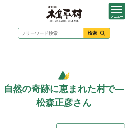
本
文
メニュー
へ
移
動
自然の奇跡に恵まれた村で―
松森正彦さん