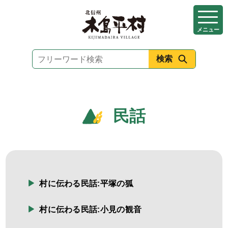
本
文
メニュー
へ
移
動
民話
村に伝わる民話:平塚の狐
村に伝わる民話:小見の観音