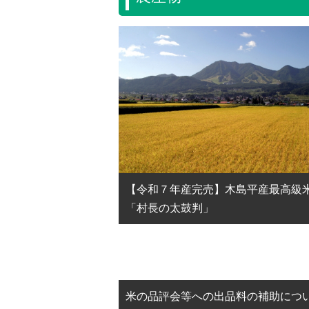
【令和７年産完売】木島平産最高級
「村長の太鼓判」
米の品評会等への出品料の補助につ