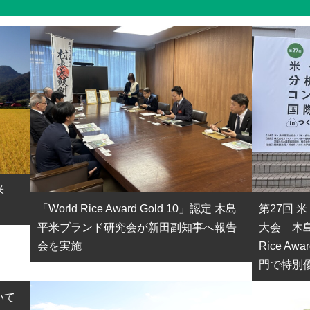
米
「World Rice Award Gold 10」認定 木島
第27回 
平米ブランド研究会が新田副知事へ報告
大会 木島
会を実施
Rice Aw
門で特別
いて