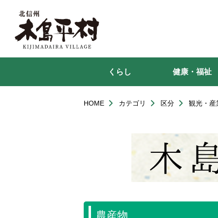
本
文
へ
移
動
くらし
健康・福祉
HOME
カテゴリ
区分
観光・産
農産物