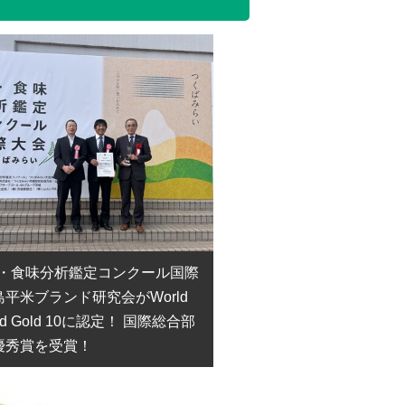
米・食味分析鑑定コンクール国際
平米ブランド研究会がWorld
ard Gold 10に認定！ 国際総合部
優秀賞を受賞！