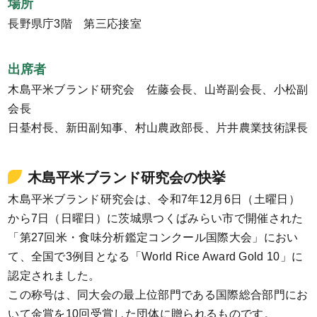
場所
長野県庁3階 第三応接室
出席者
木島平米ブランド研究会 佐藤会長、山嵜副会長、小松副
会長
日䑓村長、新田副知事、村山農政部長、片井農業技術課長
木島平米ブランド研究会の快挙
木島平米ブランド研究会は、令和7年12月6日（土曜日）
から7日（日曜日）に茨城県つくばみらい市で開催された
「第27回米・食味分析鑑定コンクール国際大会」におい
て、全国で3例目となる「World Rice Award Gold 10」に
認定されました。
この称号は、同大会の最上位部門である国際総合部門にお
いて金賞を10回受賞した団体に贈られるものです。