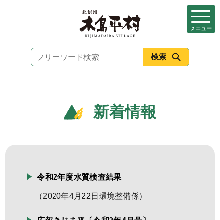
本
文
メニュー
へ
移
動
新着情報
令和2年度水質検査結果
（
2020年4月22日
環境整備係
）