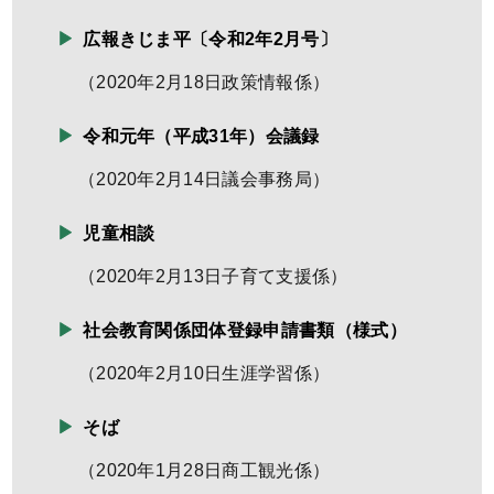
広報きじま平〔令和2年2月号〕
（
2020年2月18日
政策情報係
）
令和元年（平成31年）会議録
（
2020年2月14日
議会事務局
）
児童相談
（
2020年2月13日
子育て支援係
）
社会教育関係団体登録申請書類（様式）
（
2020年2月10日
生涯学習係
）
そば
（
2020年1月28日
商工観光係
）