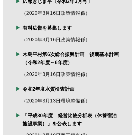
広報きじま平〔令和2年3月号〕
（
2020年3月16日
政策情報係
）
有料広告を募集します
（
2020年3月16日
政策情報係
）
木島平村第6次総合振興計画 後期基本計画
（令和2年度～6年度）
（
2020年3月16日
政策情報係
）
令和2年度水質検査計画
（
2020年3月13日
環境整備係
）
「平成30年度 経営比較分析表（休養宿泊
施設事業）」を公表します