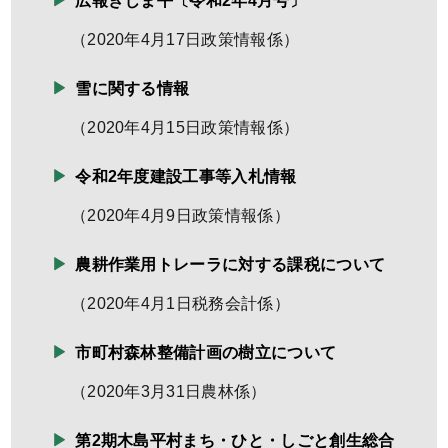
広報きじま平〔令和2年4月号〕
（
2020年4月17日
政策情報係
）
雪に関する情報
（
2020年4月15日
政策情報係
）
令和2年度建設工事等入札情報
（
2020年4月9日
政策情報係
）
農耕作業用トレーラに対する課税について
（
2020年4月1日
税務会計係
）
市町村森林整備計画の樹立について
（
2020年3月31日
農林係
）
第2期木島平村まち・ひと・しごと創生総合