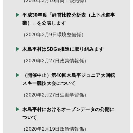
（
2020年3月10日
商工観光係
）
平成30年度「経営比較分析表（上下水道事
業）」を公表します
（
2020年3月9日
環境整備係
）
木島平村はSDGs推進に取り組みます
（
2020年2月27日
政策情報係
）
（開催中止）第40回木島平ジュニア大回転
スキー競技大会について
（
2020年2月27日
生涯学習係
）
木島平村におけるオープンデータの公開に
ついて
（
2020年2月19日
政策情報係
）