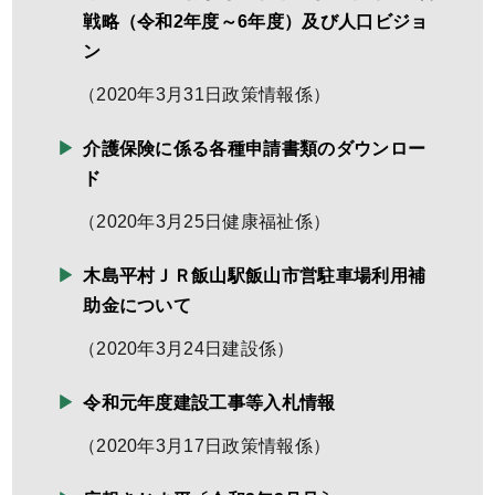
戦略（令和2年度～6年度）及び人口ビジョ
ン
（
2020年3月31日
政策情報係
）
介護保険に係る各種申請書類のダウンロー
ド
（
2020年3月25日
健康福祉係
）
木島平村ＪＲ飯山駅飯山市営駐車場利用補
助金について
（
2020年3月24日
建設係
）
令和元年度建設工事等入札情報
（
2020年3月17日
政策情報係
）