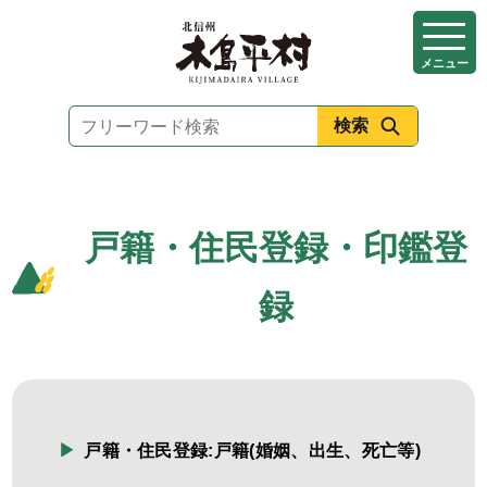
本
文
メニュー
へ
移
動
戸籍・住民登録・印鑑登
録
戸籍・住民登録:戸籍(婚姻、出生、死亡等)