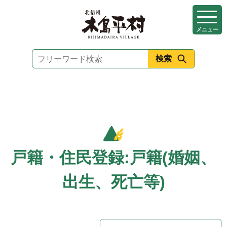
本
文
メニュー
へ
移
動
戸籍・住民登録:戸籍(婚姻、
出生、死亡等)