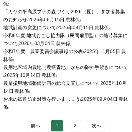
係
)
「カヤの平高原ブナの森づくり2026（夏）」参加者募集
のお知らせ
2026年06月15日
農林係
(
)
地域計画の変更について
2026年04月15日
農林係
(
)
令和8年度 地域おこし協力隊（民間雇用型）の随時募集に
ついて
2026年03月04日
農林係
(
)
令和7年度 農業委員会議事録の公表
2025年11月05日
農
(
林係
)
農用地区域内農地（農振青地）からの除外手続きについて
2025年10月14日
農林係
(
)
農業振興地域整備計画の総合見直しについて
2025年10月
(
14日
農林係
)
お米の盗難防止対策を行いましょう
2025年09月04日
農林
(
係
)
前へ
1
2
次へ