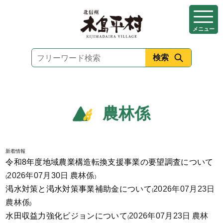
本
文
メニュー
へ
移
動
農林係
新着情報
令和8年度地域農業構造転換支援事業の要望調査について
2026年07月30日
農林係
(
)
渇水対策と渇水対策事業補助金について
2026年07月23日
(
農林係
)
水田収益力強化ビジョンについて
2026年07月23日
農林
(