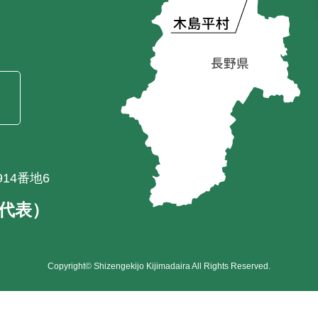
）
14番地6
1（代表）
Copyright© Shizengekijo Kijimadaira All Rights Reserved.