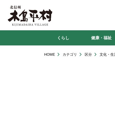
本
文
へ
移
動
くらし
健康・福祉
HOME
カテゴリ
区分
文化・生