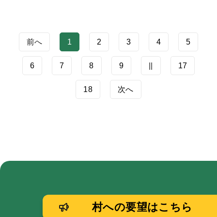
前へ
1
2
3
4
5
6
7
8
9
||
17
18
次へ
村への要望はこちら