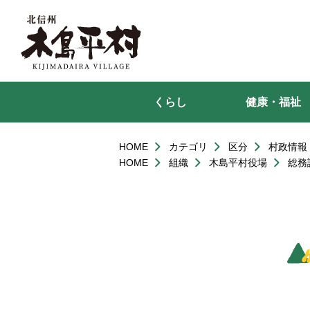
本
文
へ
移
動
くらし
健康・福祉
HOME
カテゴリ
区分
村政情報
HOME
組織
木島平村役場
総務