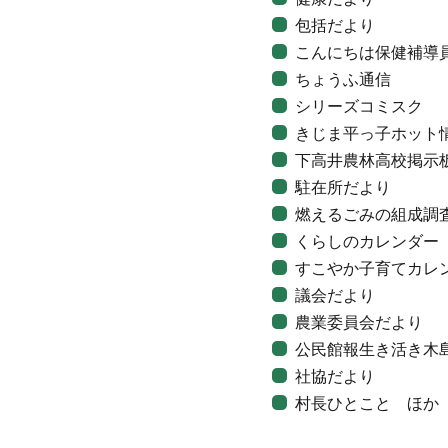
包括だより
こんにちは保健補導
ちょうふ通信
シリーズコミスク
きじま平っ子ホット
下高井農林高校掲示
駐在所だより
燃えるごみの組成調
くらしのカレンダー
すこやか子育てカレ
議会だより
農業委員会だより
公民館報生き活き木
社協だより
村長ひとこと ほか