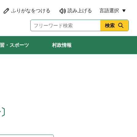
言語選択
習・スポーツ
村政情報
号〕