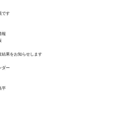
員です
情報
板
査結果をお知らせします
ンダー
島平