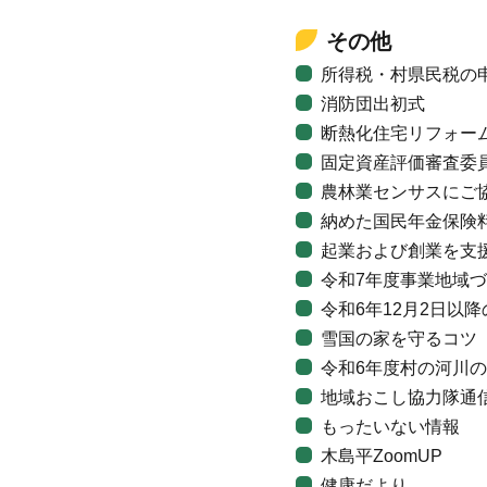
その他
所得税・村県民税の
消防団出初式
断熱化住宅リフォー
固定資産評価審査委
農林業センサスにご
納めた国民年金保険
起業および創業を支
令和7年度事業地域
令和6年12月2日以
雪国の家を守るコツ
令和6年度村の河川
地域おこし協力隊通
もったいない情報
木島平ZoomUP
健康だより