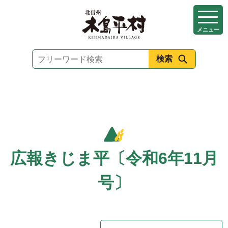
本
文
メニュー
へ
移
動
広報きじま平〔令和6年11月
号〕