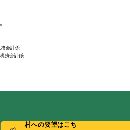
係
)
税務会計係
)
税務会計係
)
村への要望はこち