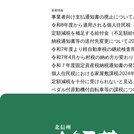
新着情報
事業者向け支払通知書の廃止について
(
令和8年度から適用される個人住民税
定額減税を補足する給付金（不足額給
納税通知書等の送付先変更について
2
(
令和7年度より軽自動車税の継続検査
令和7年4月から村税の納め方が変わり
令和７年度固定資産税納税通知書の発
個人住民税における家屋敷課税
2024
(
定額減税を十分に受けられないと見込
ペダル付原動機付自転車等の課税につ