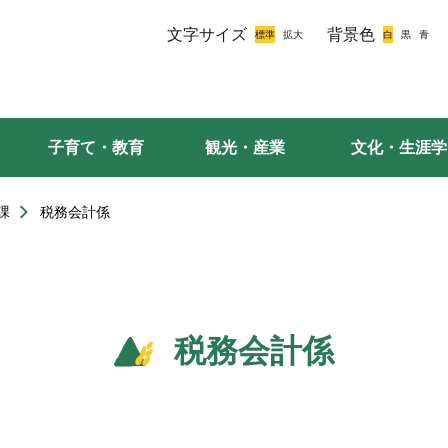
文字サイズ
背景色
子育て・教育
観光・産業
文化・生涯学
課
税務会計係
税務会計係