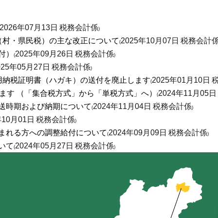
2026年07月13日
税務会計係
)
（村・県民税）の主な改正について
2025年10月07日
税務会計
(
付）
2025年09月26日
税務会計係
(
)
025年05月27日
税務会計係
)
用納税証明書（ハガキ）の送付を廃止します
2025年01月10日
(
ます （「集合税方式」から「単税方式」へ）
2024年11月05日
(
送時期および納期について
2024年11月04日
税務会計係
(
)
年10月01日
税務会計係
)
まれる方への調整給付について
2024年09月09日
税務会計係
(
)
いて
2024年05月27日
税務会計係
(
)