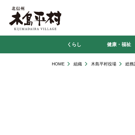
本
文
へ
移
動
くらし
健康・福祉
HOME
組織
木島平村役場
総務