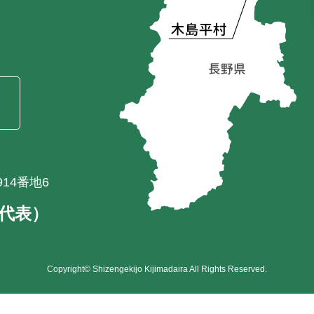
）
14番地6
1（代表）
Copyright© Shizengekijo Kijimadaira All Rights Reserved.