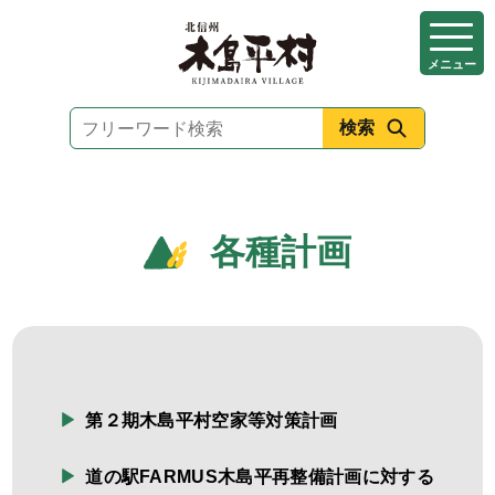
本
文
メニュー
へ
移
動
各種計画
第２期木島平村空家等対策計画
道の駅FARMUS木島平再整備計画に対する