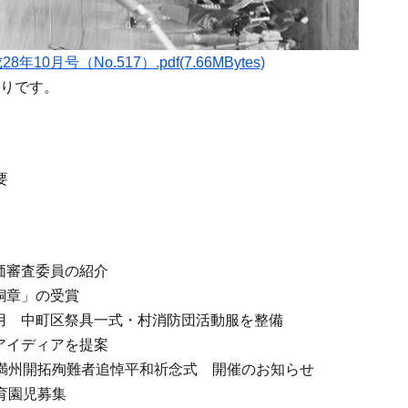
0月号（No.517）.pdf(7.66MBytes)
りです。
要
価審査委員の紹介
銅章」の受賞
用 中町区祭具一式・村消防団活動服を整備
アイディアを提案
・満州開拓殉難者追悼平和祈念式 開催のお知らせ
育園児募集