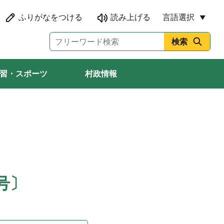
言語選択
習・スポーツ
村政情報
号〕