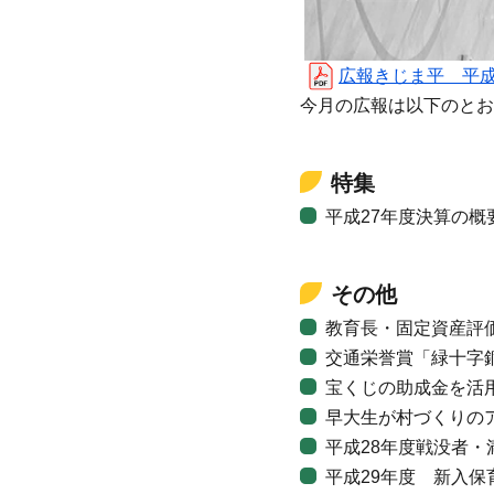
広報きじま平 平成28年1
今月の広報は以下のとお
特集
平成27年度決算の概
その他
教育長・固定資産評
交通栄誉賞「緑十字
宝くじの助成金を活
早大生が村づくりの
平成28年度戦没者
平成29年度 新入保