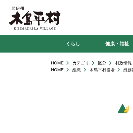
本
文
へ
移
動
くらし
健康・福祉
HOME
カテゴリ
区分
村政情報
HOME
組織
木島平村役場
総務