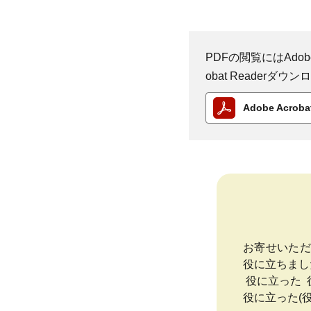
PDFの閲覧にはAdobe
obat Reader
Adobe Acro