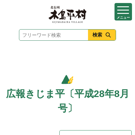
本
文
メニュー
へ
移
動
広報きじま平〔平成28年8月
号〕