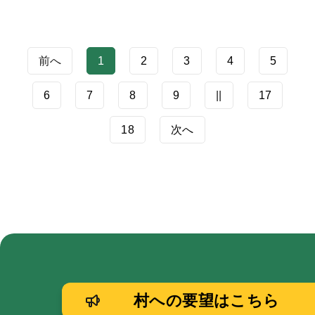
前へ
1
2
3
4
5
6
7
8
9
||
17
18
次へ
村への要望はこちら