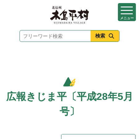
本
文
メニュー
へ
移
動
広報きじま平〔平成28年5月
号〕