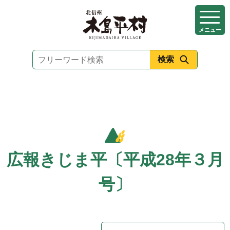
本
文
メニュー
へ
移
動
広報きじま平〔平成28年３月
号〕