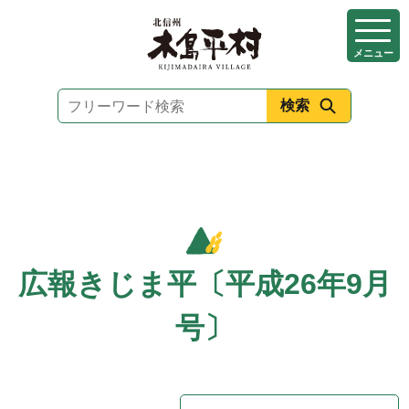
本
文
メニュー
へ
移
動
広報きじま平〔平成26年9月
号〕