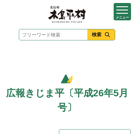
本
文
メニュー
へ
移
動
広報きじま平〔平成26年5月
号〕