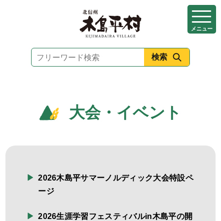
本
文
メニュー
へ
移
動
大会・イベント
2026木島平サマーノルディック大会特設ペ
ージ
2026生涯学習フェスティバルin木島平の開