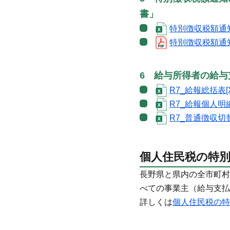
書」
特別徴収税額通知受
特別徴収税額通知
6 給与所得者の給与
R7_給報総括表[X
R7_給報個人明細[
R7_普通徴収切替書
個人住民税の特
長野県と県内の全市町村
べての事業主（給与支払
詳しくは
個人住民税の特