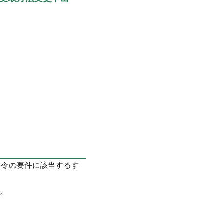
法令の要件に該当するす
。