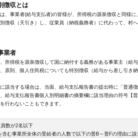
別徴収とは
は、事業者(給与支払者)の皆様が、所得税の源泉徴収と同様に
別徴収（天引き）し、従業員（納税義務者）に代わって、村へ
事業者
、所得税を源泉徴収して国に納付する義務がある事業主（給与
、原則、個人住民税についても特別徴収（給与から差し引き納
に該当する場合は、当面、給与支払報告書の提出時に「普通徴
、給与支払報告書個人別明細書の摘要欄に該当理由の符号【普
を行わないこともできます。
員数が2名以下
を含む事業所全体の受給者の人数で以下の普B～普Fの理由に該