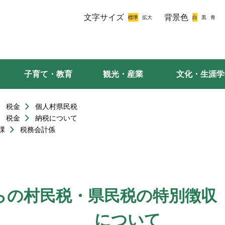
文字サイズ
背景色
子育て・教育
観光・産業
文化・生涯学
税金
個人村県民税
税金
納税について
課
税務会計係
らの村民税・県民税の特別徴収
について