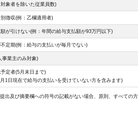
対象者を除いた従業員数)
別徴収(例：乙欄適用者)
額が引けない(例：年間の給与支払額が93万円以下)
不定期(例：給与の支払いが毎月でない)
人事業主のみ対象)
予定者(5月末日まで)
4月1日現在で給与の支払いを受けていない方を含みます)
提出及び摘要欄への符号の記載がない場合、原則、すべての方