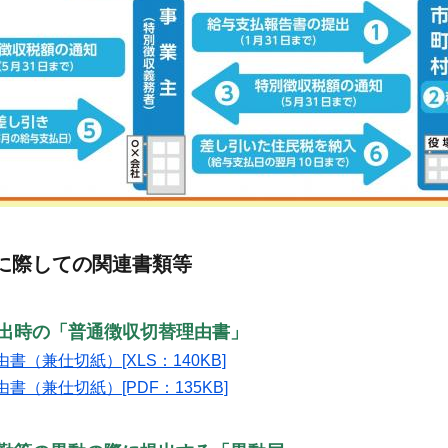
に際しての関連書類等
提出時の「普通徴収切替理由書」
書（兼仕切紙）[XLS：140KB]
書（兼仕切紙）[PDF：135KB]