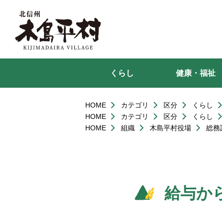
本
文
へ
移
動
くらし
健康・福祉
HOME
カテゴリ
区分
くらし
HOME
カテゴリ
区分
くらし
HOME
組織
木島平村役場
総務
給与か