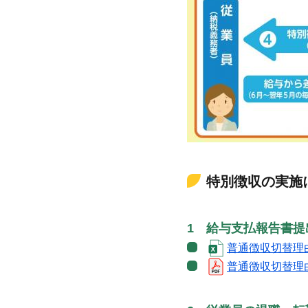
特別徴収の実施
1 給与支払報告書
普通徴収切替理由
普通徴収切替理由