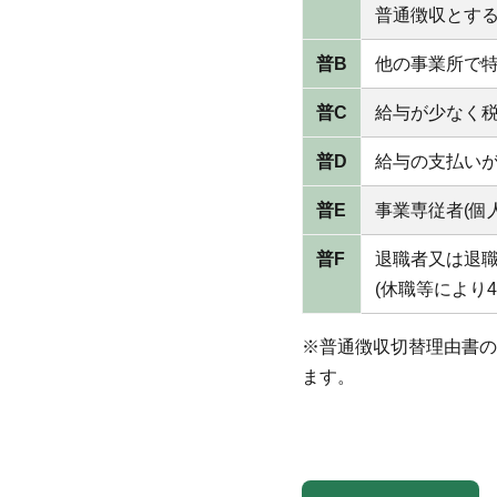
普通徴収とする
普B
他の事業所で特
普C
給与が少なく税
普D
給与の支払いが
普E
事業専従者(個
普F
退職者又は退職
(休職等により
※普通徴収切替理由書の
ます。