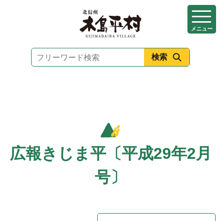
本
文
メニュー
へ
移
動
広報きじま平〔平成29年2月
号〕