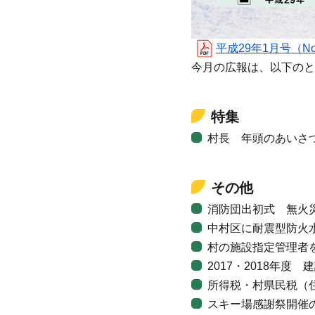
平成29年1月号（No.52
今月の広報は、以下のと
特集
村長 年頭のあいさ
その他
消防団出初式 無火
中村区に耐震型防火
村の施設指定管理者
2017・2018年
所得税・村県民税（
スキー場感謝祭開催