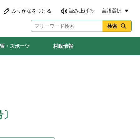
言語選択
習・スポーツ
村政情報
号〕