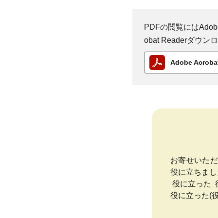
PDFの閲覧にはAdobe
obat Reader
Adobe Acro