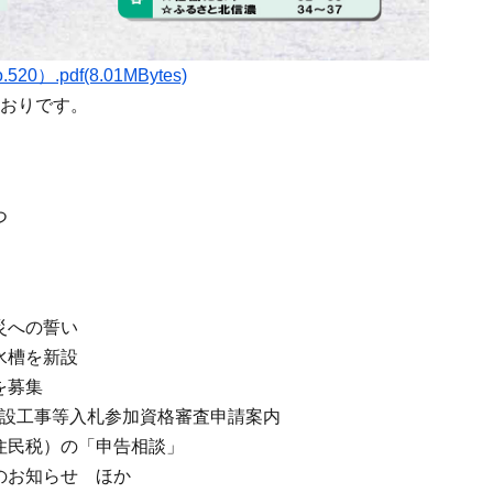
0）.pdf(8.01MBytes)
おりです。
つ
災への誓い
水槽を新設
を募集
度 建設工事等入札参加資格審査申請案内
住民税）の「申告相談」
のお知らせ ほか