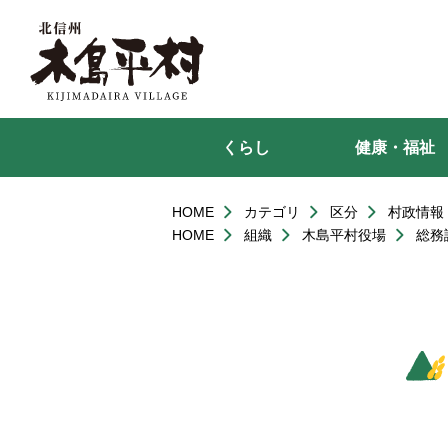
本
文
へ
移
動
くらし
健康・福祉
HOME
カテゴリ
区分
村政情報
HOME
組織
木島平村役場
総務