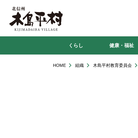
本
文
へ
移
動
くらし
健康・福祉
HOME
組織
木島平村教育委員会