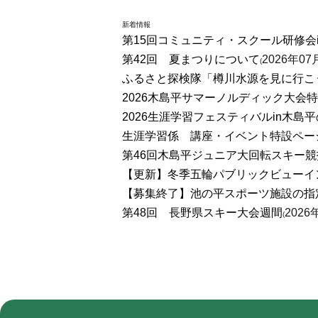
新着情報
第15回コミュニティ・スクール研修会
第42回 夏まつりについて
2026年07
(
ふるさと探検隊「樽川水源を見に行こ
2026木島平サマーノルディック大会
2026生涯学習フェスティバルin木島
生涯学習係 講座・イベント特設ペー
第46回木島平ジュニア大回転スキー競
【更新】冬季五輪パブリックビューイ
【募集終了】池の平スポーツ施設の指
第48回 長野県スキー大会週間
2026
(