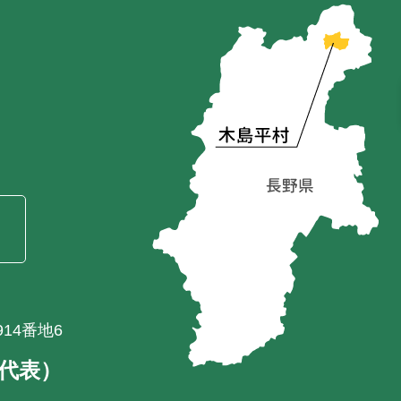
）
14番地6
1（代表）