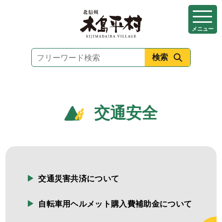
本
文
メニュー
へ
移
動
交通安全
交通災害共済について
自転車用ヘルメット購入費補助金について