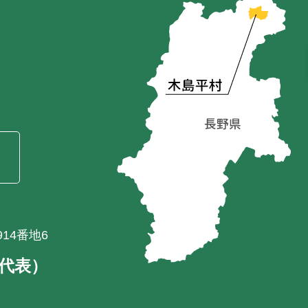
）
14番地6
1（代表）