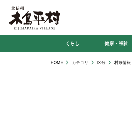
本
文
へ
移
動
くらし
健康・福祉
HOME
カテゴリ
区分
村政情報