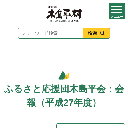
本
文
メニュー
へ
移
動
ふるさと応援団木島平会：会
報（平成27年度）