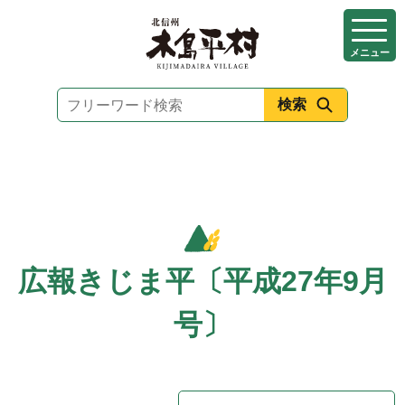
本
文
メニュー
へ
移
動
広報きじま平〔平成27年9月
号〕