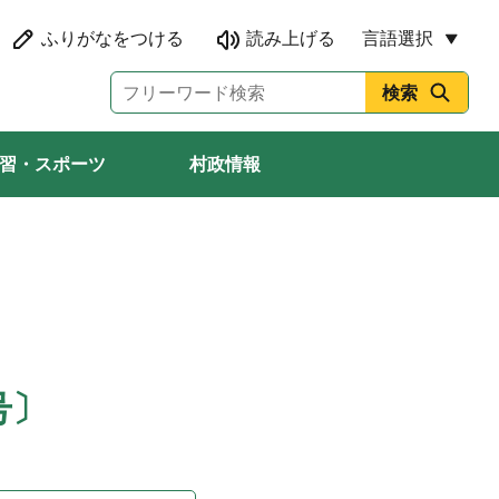
言語選択
習・スポーツ
村政情報
号〕