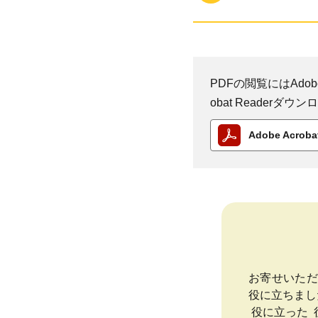
PDFの閲覧にはAdobe
obat Reader
Adobe Acro