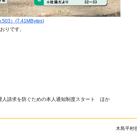
03）(7.41MBytes)
おりです。
理人請求を防ぐための本人通知制度スタート ほか
木島平村