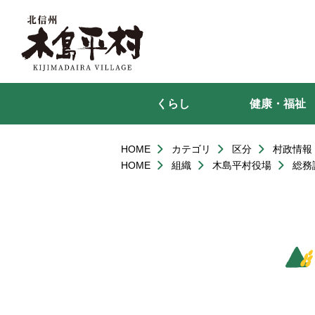
本
文
へ
移
動
くらし
健康・福祉
HOME
カテゴリ
区分
村政情報
HOME
組織
木島平村役場
総務