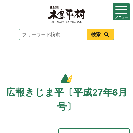
本
文
メニュー
へ
移
動
広報きじま平〔平成27年6月
号〕