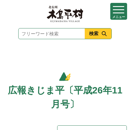
本
文
メニュー
へ
移
動
広報きじま平〔平成26年11
月号〕