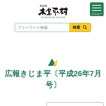
本
文
メニュー
へ
移
動
広報きじま平〔平成26年7月
号〕