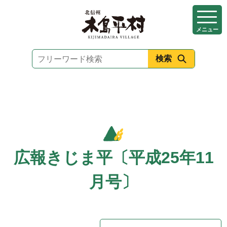
本
文
メニュー
へ
移
動
広報きじま平〔平成25年11
月号〕