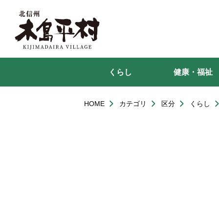
本
文
へ
移
動
くらし
健康・福祉
HOME
カテゴリ
区分
くらし