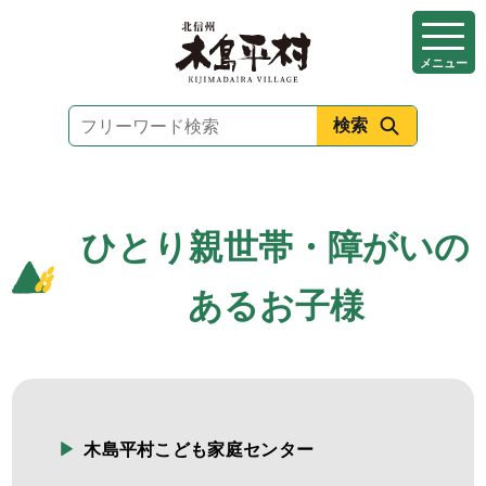
本
文
メニュー
へ
移
動
ひとり親世帯・障がいの
あるお子様
木島平村こども家庭センター