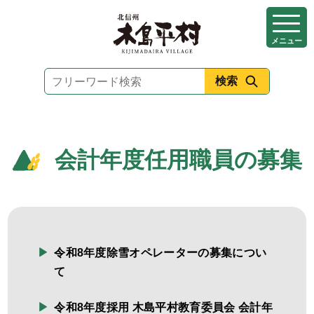
本
文
メニュー
へ
移
動
会計年度任用職員の募集
令和8年度除雪オペレーターの募集につい
て
令和8年度採用 木島平村教育委員会 会計年