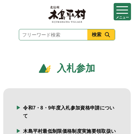
本
文
メニュー
へ
移
動
入札参加
令和7・8・9年度入札参加資格申請につい
て
木島平村最低制限価格制度実施要領取扱い