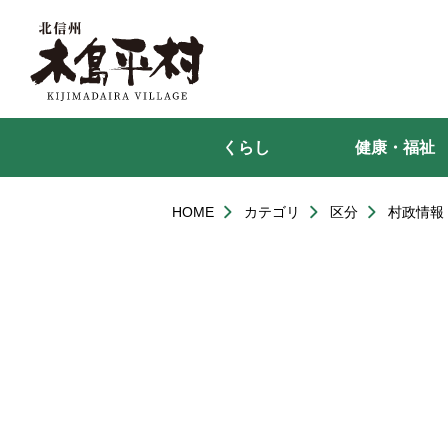
本
文
へ
移
動
くらし
健康・福祉
HOME
カテゴリ
区分
村政情報