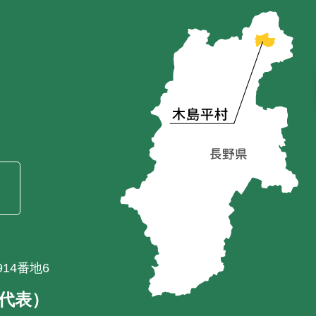
）
14番地6
1（代表）