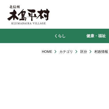
本
文
へ
移
動
くらし
健康・福祉
HOME
カテゴリ
区分
村政情報