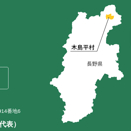
）
14番地6
1（代表）