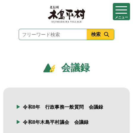
本
文
メニュー
へ
移
動
会議録
令和8年 行政事務一般質問 会議録
令和8年木島平村議会 会議録